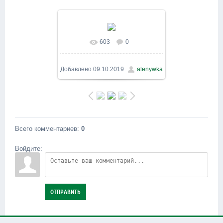
603
0
В реальном размере
800x600
/ 130.8Kb
Добавлено
09.10.2019
alenywka
Всего комментариев
:
0
Войдите:
ОТПРАВИТЬ