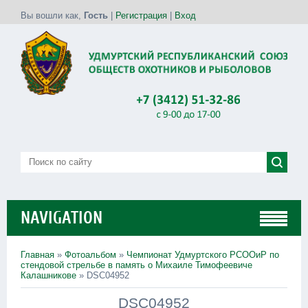
Вы вошли как
,
Гость
|
Регистрация
|
Вход
NAVIGATION
Главная
»
Фотоальбом
»
Чемпионат Удмуртского РСООиР по
стендовой стрельбе в память о Михаиле Тимофеевиче
Калашникове
» DSC04952
DSC04952