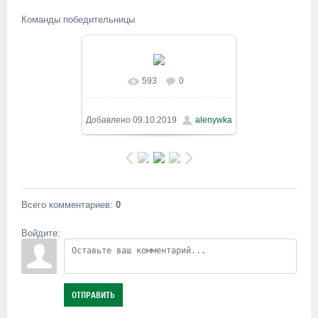
Команды победительницы
593
0
В реальном размере
800x600
/ 136.8Kb
Добавлено
09.10.2019
alenywka
Всего комментариев
:
0
Войдите:
ОТПРАВИТЬ