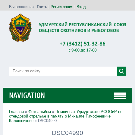
Вы вошли как
,
Гость
|
Регистрация
|
Вход
NAVIGATION
Главная
»
Фотоальбом
»
Чемпионат Удмуртского РСООиР по
стендовой стрельбе в память о Михаиле Тимофеевиче
Калашникове
» DSC04990
DSC04990