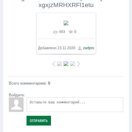
xgxjzMRHXRFl1etu
493
0
В реальном размере
1600x1200
/ 678.4Kb
Добавлено
23.11.2020
zartpro
Всего комментариев
:
0
Войдите:
ОТПРАВИТЬ