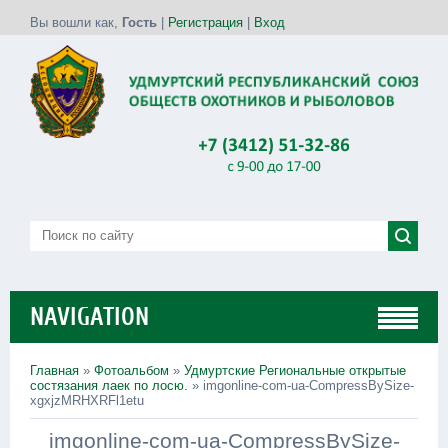
Вы вошли как
,
Гость
|
Регистрация
|
Вход
NAVIGATION
Главная
»
Фотоальбом
»
Удмуртские Региональные открытые
состязания лаек по лосю.
» imgonline-com-ua-CompressBySize-
xgxjzMRHXRFl1etu
imgonline-com-ua-CompressBySize-