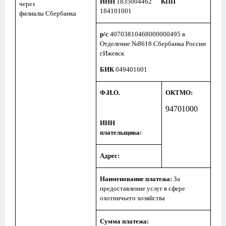
ИНН
1835004462
КПП
через
184101001
филиалы Сбербанка
р/с
40703810468000000495 в
Отделение №8618 Сбербанка России
г.Ижевск
БИК
049401601
Ф.И.О.
ОКТМО:
94701000
ИНН
плательщика:
Адрес:
Наименование платежа:
За
предоставление услуг в сфере
охотничьего хозяйства
Сумма платежа: