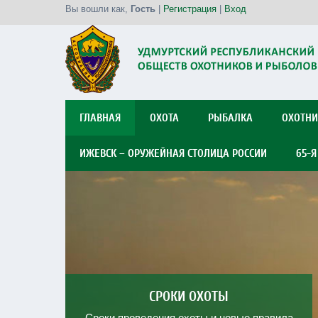
Вы вошли как
,
Гость
|
Регистрация
|
Вход
ГЛАВНАЯ
ОХОТА
РЫБАЛКА
ОХОТНИ
ИЖЕВСК – ОРУЖЕЙНАЯ СТОЛИЦА РОССИИ
65-
СПОРТИВНАЯ РЫБАЛКА
ОХОТА С СОБАКОЙ
СРОКИ ОХОТЫ
Сроки проведения охоты и новые правила