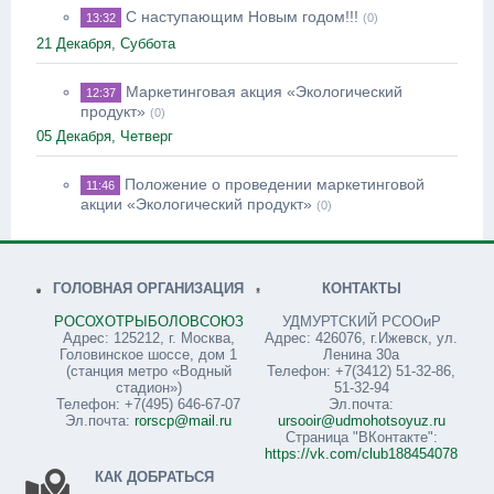
С наступающим Новым годом!!!
13:32
(0)
21 Декабря, Суббота
Маркетинговая акция «Экологический
12:37
продукт»
(0)
05 Декабря, Четверг
Положение о проведении маркетинговой
11:46
акции «Экологический продукт»
(0)
ГОЛОВНАЯ ОРГАНИЗАЦИЯ
КОНТАКТЫ
РОСОХОТРЫБОЛОВСОЮЗ
УДМУРТСКИЙ РСООиР
Адрес: 125212, г. Москва,
Адрес: 426076, г.Ижевск, ул.
Головинское шоссе, дом 1
Ленина 30а
(станция метро «Водный
Телефон: +7(3412) 51-32-86,
стадион»)
51-32-94
Телефон: +7(495) 646-67-07
Эл.почта:
Эл.почта:
rorscp@mail.ru
ursooir@udmohotsoyuz.ru
Страница "ВКонтакте":
https://vk.com/club188454078
КАК ДОБРАТЬСЯ