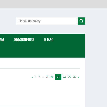
МЫ
ОБЪЯВЛЕНИЯ
О НАС
«
1
2
...
21
22
23
24
25
26
»