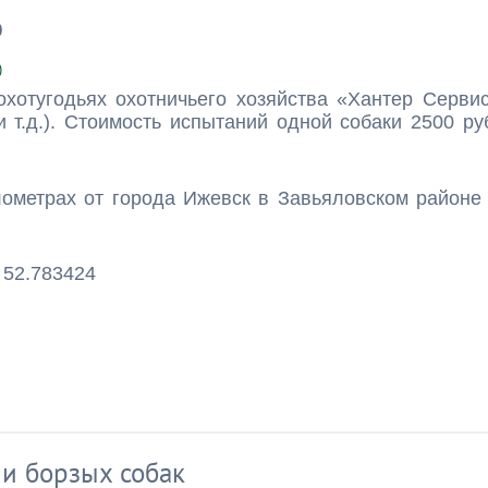
ю
)
тугодьях охотничьего хозяйства «Хантер Сервис»
т.д.). Стоимость испытаний одной собаки 2500 руб
илометрах от города Ижевск в Завьяловском районе
 52.783424
и борзых собак