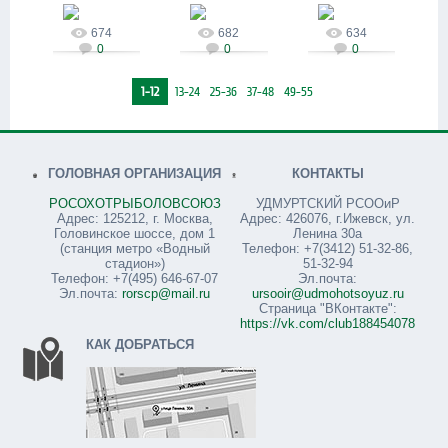
09.10.2019
09.10.2019
09.10.2019
alenywka
alenywka
alenywka
674
682
634
0
0
0
1-12
13-24
25-36
37-48
49-55
ГОЛОВНАЯ ОРГАНИЗАЦИЯ
КОНТАКТЫ
РОСОХОТРЫБОЛОВСОЮЗ
УДМУРТСКИЙ РСООиР
Адрес: 125212, г. Москва,
Адрес: 426076, г.Ижевск, ул.
Головинское шоссе, дом 1
Ленина 30а
(станция метро «Водный
Телефон: +7(3412) 51-32-86,
стадион»)
51-32-94
Телефон: +7(495) 646-67-07
Эл.почта:
Эл.почта:
rorscp@mail.ru
ursooir@udmohotsoyuz.ru
Страница "ВКонтакте":
https://vk.com/club188454078
КАК ДОБРАТЬСЯ