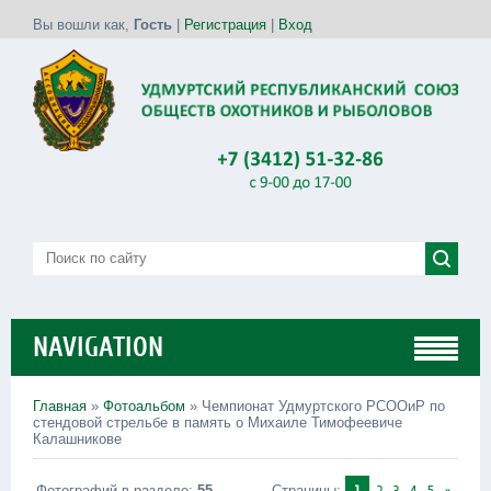
Вы вошли как
,
Гость
|
Регистрация
|
Вход
NAVIGATION
Главная
»
Фотоальбом
» Чемпионат Удмуртского РСООиР по
стендовой стрельбе в память о Михаиле Тимофеевиче
Калашникове
Фотографий в разделе
:
55
Страницы
:
1
2
3
4
5
»