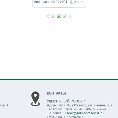
1600x900
/ 191.0Kb
Добавлено
02.11.2021
zartpro
КОНТАКТЫ
УДМУРТСКИЙ РСООиР
дом 1
Адрес: 426076, г.Ижевск, ул. Ленина 30а
Телефон: +7(3412) 51-32-86, 51-32-94
Эл.почта:
ursooir@udmohotsoyuz.ru
Страница "ВКонтакте":