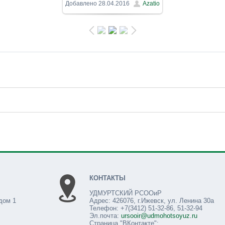
800x523
/ 259.4Kb
Добавлено
28.04.2016
Azatio
КОНТАКТЫ
УДМУРТСКИЙ РСООиР
дом 1
Адрес: 426076, г.Ижевск, ул. Ленина 30а
Телефон: +7(3412) 51-32-86, 51-32-94
Эл.почта:
ursooir@udmohotsoyuz.ru
Страница "ВКонтакте":