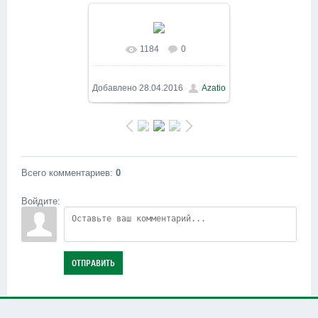
1184
0
В реальном размере
800x533
/ 254.6Kb
Добавлено
28.04.2016
Azatio
Всего комментариев
:
0
Войдите:
ОТПРАВИТЬ