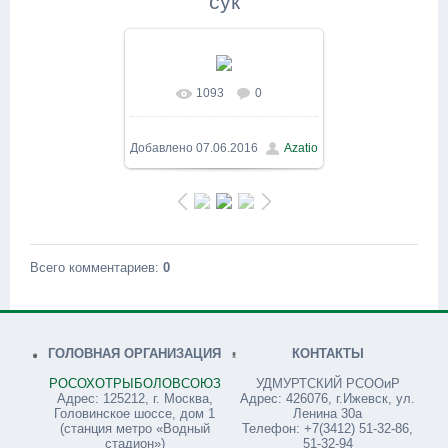
сук
1093
0
В реальном размере
800x600
/ 186.9Kb
Добавлено
07.06.2016
Azatio
Всего комментариев
:
0
ГОЛОВНАЯ ОРГАНИЗАЦИЯ
КОНТАКТЫ
РОСОХОТРЫБОЛОВСОЮЗ
УДМУРТСКИЙ РСООиР
Адрес: 125212, г. Москва,
Адрес: 426076, г.Ижевск, ул.
Головинское шоссе, дом 1
Ленина 30а
(станция метро «Водный
Телефон: +7(3412) 51-32-86,
стадион»)
51-32-94