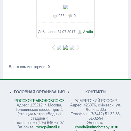
953
0
В реальном размере
800x600
/ 248.9Kb
Добавлено
24.07.2017
Azatio
Всего комментариев
:
0
ГОЛОВНАЯ ОРГАНИЗАЦИЯ
КОНТАКТЫ
РОСОХОТРЫБОЛОВСОЮЗ
УДМУРТСКИЙ РСООиР
Адрес: 125212, г. Москва,
Адрес: 426076, г.Ижевск, ул.
Головинское шоссе, дом 1
Ленина 30а
(станция метро «Водный
Телефон: +7(3412) 51-32-86,
стадион»)
51-32-94
Телефон: +7(495) 646-67-07
Эл.почта:
Эл.почта:
rorscp@mail.ru
ursooir@udmohotsoyuz.ru