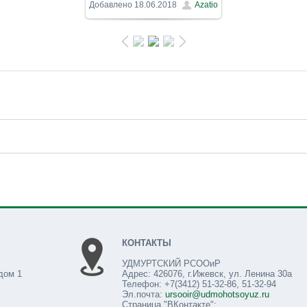
800x600
/ 125.2Kb
Добавлено
18.06.2018
Azatio
КОНТАКТЫ
УДМУРТСКИЙ РСООиР
дом 1
Адрес: 426076, г.Ижевск, ул. Ленина 30а
Телефон: +7(3412) 51-32-86, 51-32-94
Эл.почта:
ursooir@udmohotsoyuz.ru
Страница "ВКонтакте":