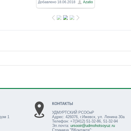
800x600
/ 147.6Kb
Добавлено
18.06.2018
Azatio
КОНТАКТЫ
УДМУРТСКИЙ РСООиР
дом 1
Адрес: 426076, г.Ижевск, ул. Ленина 30а
Телефон: +7(3412) 51-32-86, 51-32-94
Эл.почта:
ursooir@udmohotsoyuz.ru
Страница "ВКонтакте":