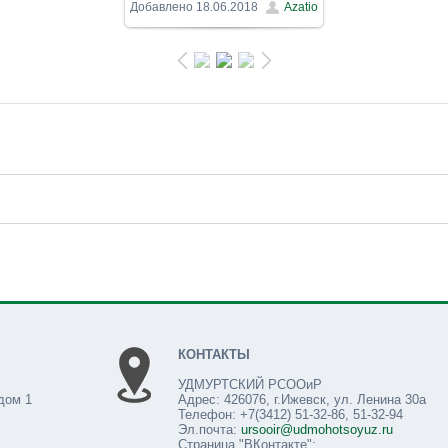
800x600
/ 138.5Kb
Добавлено
18.06.2018
Azatio
КОНТАКТЫ
УДМУРТСКИЙ РСООиР
дом 1
Адрес: 426076, г.Ижевск, ул. Ленина 30а
Телефон: +7(3412) 51-32-86, 51-32-94
Эл.почта:
ursooir@udmohotsoyuz.ru
Страница "ВКонтакте":