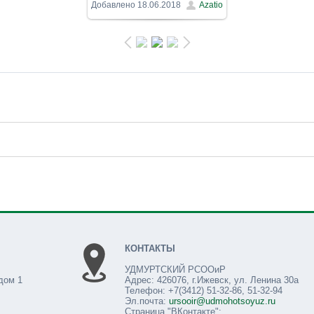
800x600
/ 82.9Kb
Добавлено
18.06.2018
Azatio
КОНТАКТЫ
УДМУРТСКИЙ РСООиР
дом 1
Адрес: 426076, г.Ижевск, ул. Ленина 30а
Телефон: +7(3412) 51-32-86, 51-32-94
Эл.почта:
ursooir@udmohotsoyuz.ru
Страница "ВКонтакте":