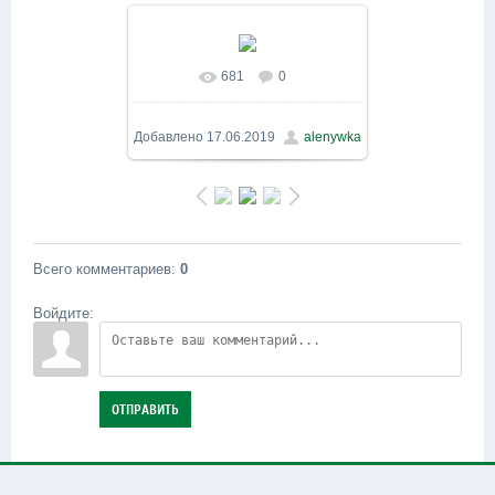
681
0
В реальном размере
800x600
/ 294.2Kb
Добавлено
17.06.2019
alenywka
Всего комментариев
:
0
Войдите:
ОТПРАВИТЬ