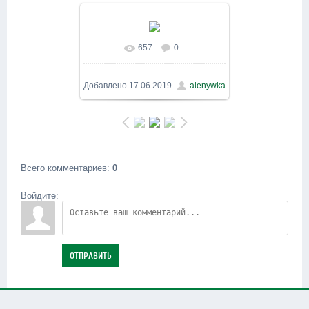
657
0
В реальном размере
800x600
/ 329.5Kb
Добавлено
17.06.2019
alenywka
Всего комментариев
:
0
Войдите:
ОТПРАВИТЬ