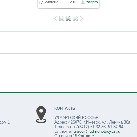
1600x900
/ 209.7Kb
Добавлено
22.06.2021
zartpro
КОНТАКТЫ
УДМУРТСКИЙ РСООиР
дом 1
Адрес: 426076, г.Ижевск, ул. Ленина 30а
Телефон: +7(3412) 51-32-86, 51-32-94
Эл.почта:
ursooir@udmohotsoyuz.ru
Страница "ВКонтакте":