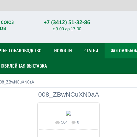
ЧЬЕ СОБАКОВОДСТВО
НОВОСТИ
СТАТЬИ
ФОТОАЛЬБО
Я ЮБИЛЕЙНАЯ ВЫСТАВКА
008_ZBwNCuXN0aA
008_ZBwNCuXN0aA
504
0
В реальном размере