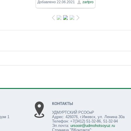
1600x900
/ 312.6Kb
Добавлено
22.06.2021
zartpro
КОНТАКТЫ
УДМУРТСКИЙ РСООиР
дом 1
Адрес: 426076, г.Ижевск, ул. Ленина 30а
Телефон: +7(3412) 51-32-86, 51-32-94
Эл.почта:
ursooir@udmohotsoyuz.ru
Страница "ВКонтакте":