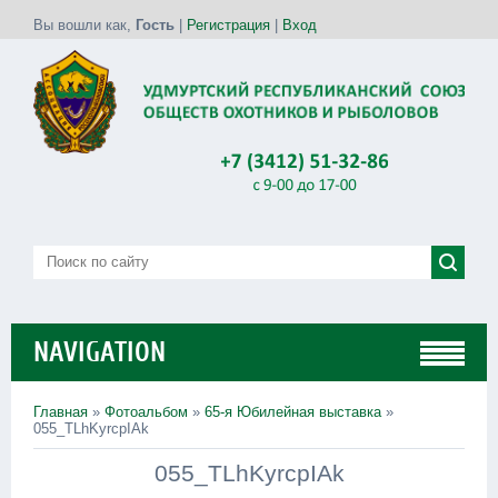
Вы вошли как
,
Гость
|
Регистрация
|
Вход
NAVIGATION
Главная
»
Фотоальбом
»
65-я Юбилейная выставка
»
055_TLhKyrcpIAk
055_TLhKyrcpIAk