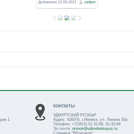
1600x900
/ 333.3Kb
Добавлено
22.06.2021
zartpro
КОНТАКТЫ
УДМУРТСКИЙ РСООиР
дом 1
Адрес: 426076, г.Ижевск, ул. Ленина 30а
Телефон: +7(3412) 51-32-86, 51-32-94
Эл.почта:
ursooir@udmohotsoyuz.ru
Страница "ВКонтакте":