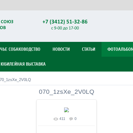
ЧЬЕ СОБАКОВОДСТВО
НОВОСТИ
СТАТЬИ
ФОТОАЛЬБО
Я ЮБИЛЕЙНАЯ ВЫСТАВКА
70_1zsXe_2V0LQ
070_1zsXe_2V0LQ
411
0
В реальном размере