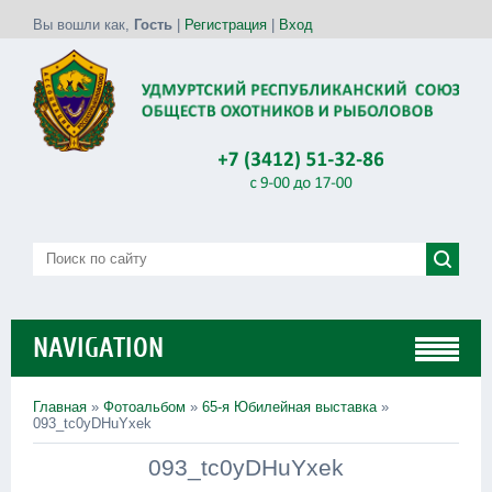
Вы вошли как
,
Гость
|
Регистрация
|
Вход
NAVIGATION
Главная
»
Фотоальбом
»
65-я Юбилейная выставка
»
093_tc0yDHuYxek
093_tc0yDHuYxek