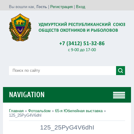
Вы вошли как
,
Гость
|
Регистрация
|
Вход
NAVIGATION
Главная
»
Фотоальбом
»
65-я Юбилейная выставка
»
125_25PyG4V6dhI
125_25PyG4V6dhI