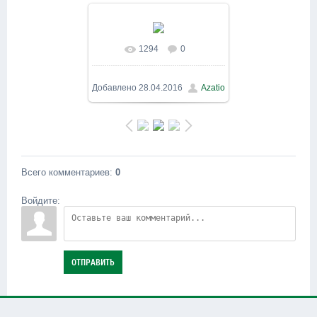
1294
0
В реальном размере
800x600
/ 143.1Kb
Добавлено
28.04.2016
Azatio
Всего комментариев
:
0
Войдите:
ОТПРАВИТЬ