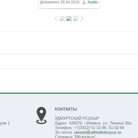
800x600
/ 150.4Kb
Добавлено
28.04.2016
Azatio
КОНТАКТЫ
УДМУРТСКИЙ РСООиР
дом 1
Адрес: 426076, г.Ижевск, ул. Ленина 30а
Телефон: +7(3412) 51-32-86, 51-32-94
Эл.почта:
ursooir@udmohotsoyuz.ru
Страница "ВКонтакте":