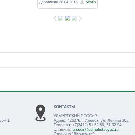
800x600
/ 158.0Kb
Добавлено
28.04.2016
Azatio
КОНТАКТЫ
УДМУРТСКИЙ РСООиР
дом 1
Адрес: 426076, г.Ижевск, ул. Ленина 30а
Телефон: +7(3412) 51-32-86, 51-32-94
Эл.почта:
ursooir@udmohotsoyuz.ru
Страница "ВКонтакте":