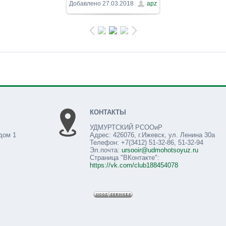
800x600
/ 54.3Kb
Добавлено
27.03.2018
apz
КОНТАКТЫ
УДМУРТСКИЙ РСООиР
дом 1
Адрес: 426076, г.Ижевск, ул. Ленина 30а
Телефон: +7(3412) 51-32-86, 51-32-94
Эл.почта:
ursooir@udmohotsoyuz.ru
Страница "ВКонтакте":
https://vk.com/club188454078