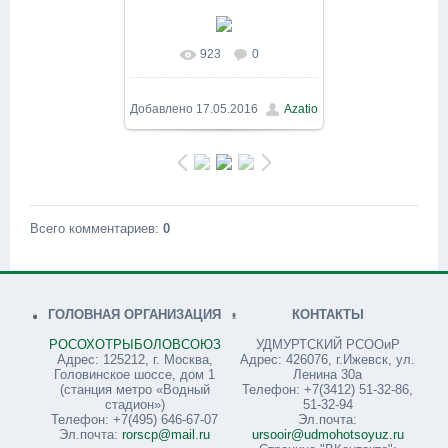
923
0
В реальном размере
1600x1200
/ 156.5Kb
Добавлено
17.05.2016
Azatio
Всего комментариев
:
0
ГОЛОВНАЯ ОРГАНИЗАЦИЯ
КОНТАКТЫ
РОСОХОТРЫБОЛОВСОЮЗ
УДМУРТСКИЙ РСООиР
Адрес: 125212, г. Москва,
Адрес: 426076, г.Ижевск, ул.
Головинское шоссе, дом 1
Ленина 30а
(станция метро «Водный
Телефон: +7(3412) 51-32-86,
стадион»)
51-32-94
Телефон: +7(495) 646-67-07
Эл.почта:
Эл.почта:
rorscp@mail.ru
ursooir@udmohotsoyuz.ru