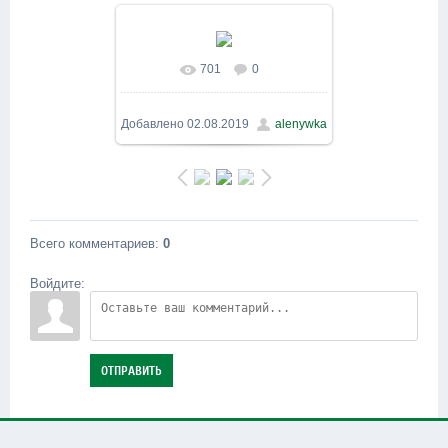
701
0
В реальном размере
800x600
/ 123.2Kb
Добавлено
02.08.2019
alenywka
Всего комментариев
:
0
Войдите:
ОТПРАВИТЬ