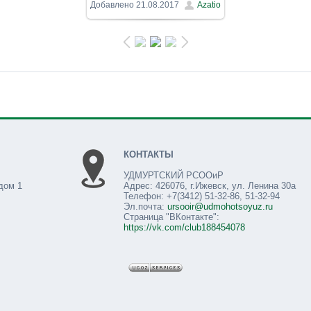
800x600
/ 121.6Kb
Добавлено
21.08.2017
Azatio
КОНТАКТЫ
УДМУРТСКИЙ РСООиР
дом 1
Адрес: 426076, г.Ижевск, ул. Ленина 30а
Телефон: +7(3412) 51-32-86, 51-32-94
Эл.почта:
ursooir@udmohotsoyuz.ru
Страница "ВКонтакте":
https://vk.com/club188454078