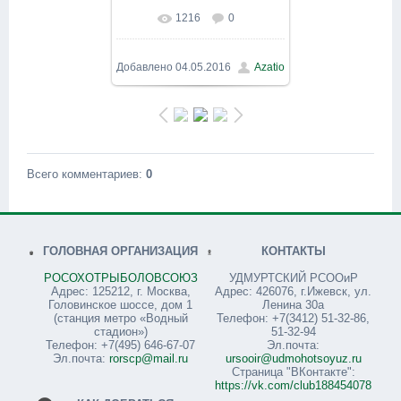
1216
0
В реальном размере
1600x1200
/ 177.6Kb
Добавлено
04.05.2016
Azatio
Всего комментариев
:
0
ГОЛОВНАЯ ОРГАНИЗАЦИЯ
КОНТАКТЫ
РОСОХОТРЫБОЛОВСОЮЗ
УДМУРТСКИЙ РСООиР
Адрес: 125212, г. Москва,
Адрес: 426076, г.Ижевск, ул.
Головинское шоссе, дом 1
Ленина 30а
(станция метро «Водный
Телефон: +7(3412) 51-32-86,
стадион»)
51-32-94
Телефон: +7(495) 646-67-07
Эл.почта:
Эл.почта:
rorscp@mail.ru
ursooir@udmohotsoyuz.ru
Страница "ВКонтакте":
https://vk.com/club188454078