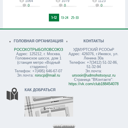
Azatio
Azatio
Azatio
1064
1079
1123
0
0
0
1-12
13-24
25-33
ГОЛОВНАЯ ОРГАНИЗАЦИЯ
КОНТАКТЫ
РОСОХОТРЫБОЛОВСОЮЗ
УДМУРТСКИЙ РСООиР
Адрес: 125212, г. Москва,
Адрес: 426076, г.Ижевск, ул.
Головинское шоссе, дом 1
Ленина 30а
(станция метро «Водный
Телефон: +7(3412) 51-32-86,
стадион»)
51-32-94
Телефон: +7(495) 646-67-07
Эл.почта:
Эл.почта:
rorscp@mail.ru
ursooir@udmohotsoyuz.ru
Страница "ВКонтакте":
https://vk.com/club188454078
КАК ДОБРАТЬСЯ