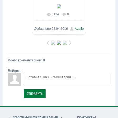
1124
0
В реальном размере
800x600
/ 164.1Kb
Добавлено
28.04.2016
Azatio
Всего комментариев
:
0
Войдите:
ОТПРАВИТЬ
ГОЛОВНАЯ ОРГАНИЗАЦИЯ
КОНТАКТЫ