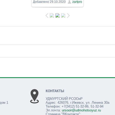
1040x780
/ 160.3Kb
Добавлено
29.10.2020
zartpro
КОНТАКТЫ
УДМУРТСКИЙ РСООиР
дом 1
Адрес: 426076, г.Ижевск, ул. Ленина 30а
Телефон: +7(3412) 51-32-86, 51-32-94
Эл.почта:
ursooir@udmohotsoyuz.ru
Страница "ВКонтакте":