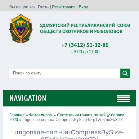
Вы вошли как
,
Гость
|
Регистрация
|
Вход
NAVIGATION
Главная
»
Фотоальбом
»
Состязания гончих по зайцу-беляку
2020
» imgonline-com-ua-CompressBySize-9Eg1Vu3mu2wXTY
imgonline-com-ua-CompressBySize-