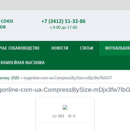
ЧЬЕ СОБАКОВОДСТВО
НОВОСТИ
СТАТЬИ
ФОТОАЛЬБО
Я ЮБИЛЕЙНАЯ ВЫСТАВКА
беляку 2020
» imgonline-com-ua-CompressBySize-mDjx3fw7lbGGT
gonline-com-ua-CompressBySize-mDjx3fw7lb
503
0
В реальном размере