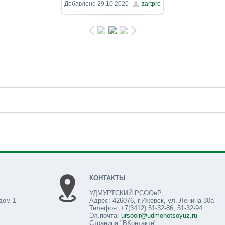
1600x1200
/ 792.6Kb
Добавлено
29.10.2020
zartpro
КОНТАКТЫ
УДМУРТСКИЙ РСООиР
дом 1
Адрес: 426076, г.Ижевск, ул. Ленина 30а
Телефон: +7(3412) 51-32-86, 51-32-94
Эл.почта:
ursooir@udmohotsoyuz.ru
Страница "ВКонтакте":