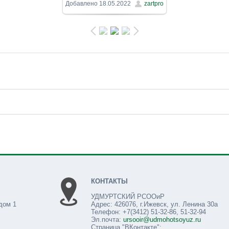
1600x900
/ 532.2Kb
Добавлено
18.05.2022
zartpro
КОНТАКТЫ
УДМУРТСКИЙ РСООиР
дом 1
Адрес: 426076, г.Ижевск, ул. Ленина 30а
Телефон: +7(3412) 51-32-86, 51-32-94
Эл.почта:
ursooir@udmohotsoyuz.ru
Страница "ВКонтакте":