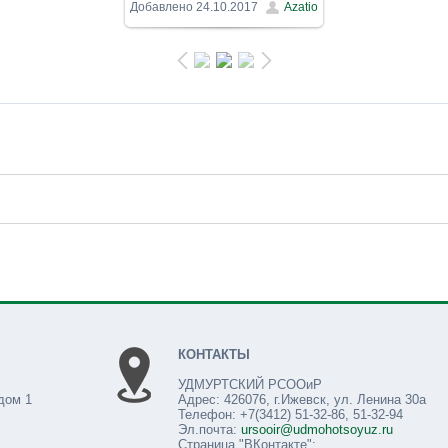
1200x900
/ 238.9Kb
Добавлено
24.10.2017
Azatio
КОНТАКТЫ
УДМУРТСКИЙ РСООиР
дом 1
Адрес: 426076, г.Ижевск, ул. Ленина 30а
Телефон: +7(3412) 51-32-86, 51-32-94
Эл.почта:
ursooir@udmohotsoyuz.ru
Страница "ВКонтакте":