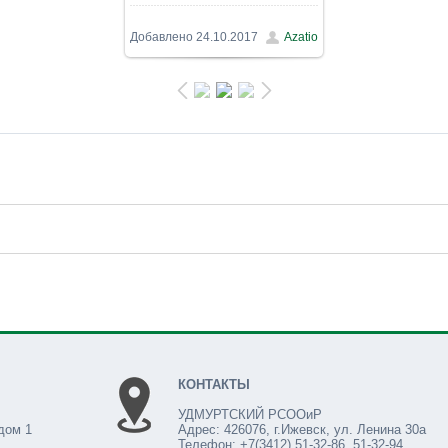
1200x900
/ 265.8Kb
Добавлено
24.10.2017
Azatio
КОНТАКТЫ
УДМУРТСКИЙ РСООиР
дом 1
Адрес: 426076, г.Ижевск, ул. Ленина 30а
Телефон: +7(3412) 51-32-86, 51-32-94