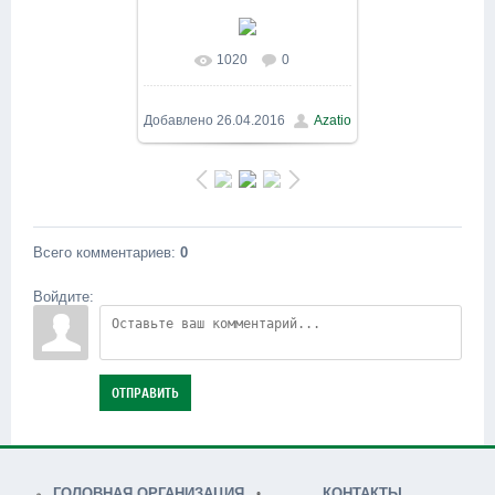
1020
0
В реальном размере
800x600
/ 149.2Kb
Добавлено
26.04.2016
Azatio
Всего комментариев
:
0
Войдите:
ОТПРАВИТЬ
ГОЛОВНАЯ ОРГАНИЗАЦИЯ
КОНТАКТЫ