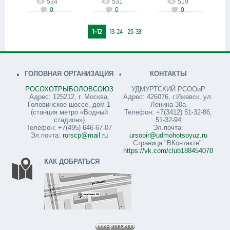
zartpro
zartpro
534
531
519
с лугов
0
0
0
zartpro
1-12
13-24
25-33
ГОЛОВНАЯ ОРГАНИЗАЦИЯ
КОНТАКТЫ
РОСОХОТРЫБОЛОВСОЮЗ
УДМУРТСКИЙ РСООиР
Адрес: 125212, г. Москва,
Адрес: 426076, г.Ижевск, ул.
Головинское шоссе, дом 1
Ленина 30а
(станция метро «Водный
Телефон: +7(3412) 51-32-86,
стадион»)
51-32-94
Телефон: +7(495) 646-67-07
Эл.почта:
Эл.почта:
rorscp@mail.ru
ursooir@udmohotsoyuz.ru
Страница "ВКонтакте":
https://vk.com/club188454078
КАК ДОБРАТЬСЯ