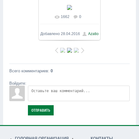
1662
0
В реальном размере
800x600
/ 283.3Kb
Добавлено
28.04.2016
Azatio
Всего комментариев
:
0
Войдите:
ОТПРАВИТЬ
ГОЛОВНАЯ ОРГАНИЗАЦИЯ
КОНТАКТЫ