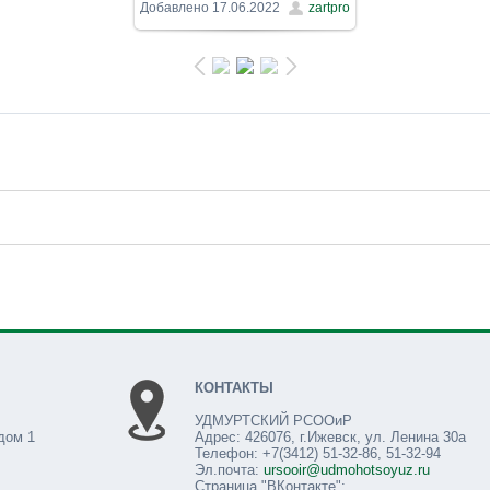
1600x900
/ 414.2Kb
Добавлено
17.06.2022
zartpro
КОНТАКТЫ
УДМУРТСКИЙ РСООиР
дом 1
Адрес: 426076, г.Ижевск, ул. Ленина 30а
Телефон: +7(3412) 51-32-86, 51-32-94
Эл.почта:
ursooir@udmohotsoyuz.ru
Страница "ВКонтакте":