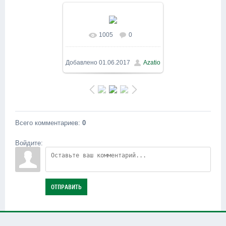
1005
0
В реальном размере
1200x900
/ 219.2Kb
Добавлено
01.06.2017
Azatio
Всего комментариев
:
0
Войдите:
ОТПРАВИТЬ