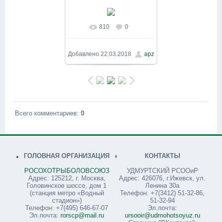
810
0
Добавлено
22.03.2018
apz
Всего комментариев
:
0
ГОЛОВНАЯ ОРГАНИЗАЦИЯ
КОНТАКТЫ
РОСОХОТРЫБОЛОВСОЮЗ
УДМУРТСКИЙ РСООиР
Адрес: 125212, г. Москва,
Адрес: 426076, г.Ижевск, ул.
Головинское шоссе, дом 1
Ленина 30а
(станция метро «Водный
Телефон: +7(3412) 51-32-86,
стадион»)
51-32-94
Телефон: +7(495) 646-67-07
Эл.почта:
Эл.почта:
rorscp@mail.ru
ursooir@udmohotsoyuz.ru