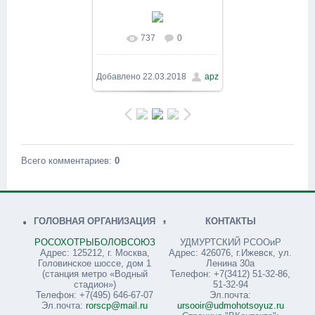
737
0
Добавлено
22.03.2018
apz
Всего комментариев
:
0
ГОЛОВНАЯ ОРГАНИЗАЦИЯ
КОНТАКТЫ
РОСОХОТРЫБОЛОВСОЮЗ
УДМУРТСКИЙ РСООиР
Адрес: 125212, г. Москва,
Адрес: 426076, г.Ижевск, ул.
Головинское шоссе, дом 1
Ленина 30а
(станция метро «Водный
Телефон: +7(3412) 51-32-86,
стадион»)
51-32-94
Телефон: +7(495) 646-67-07
Эл.почта:
Эл.почта:
rorscp@mail.ru
ursooir@udmohotsoyuz.ru