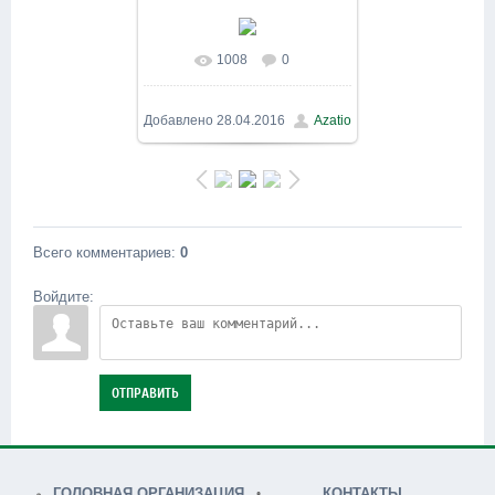
1008
0
В реальном размере
800x600
/ 205.1Kb
Добавлено
28.04.2016
Azatio
Всего комментариев
:
0
Войдите:
ОТПРАВИТЬ
ГОЛОВНАЯ ОРГАНИЗАЦИЯ
КОНТАКТЫ